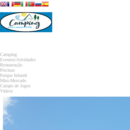
Galeria
Todas
Camping
Eventos/Atividades
Restauração
Piscinas
Parque Infantil
Mini-Mercado
Campo de Jogos
Videos