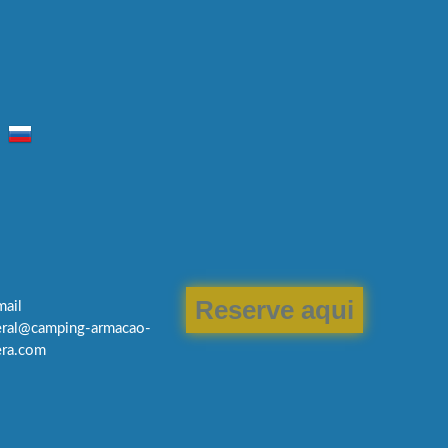
o
34°C
13 Ago
36°C
14 Ago
Reserve aqui
mail
eral@camping-armacao-
era.com